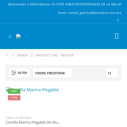
Bienvenido a SORA Medica.
EL SITIO PARA PROFESIONALES DE LA SALUD
Email: ventas_gamma@emedico.com.mx
TIENDA
PRODUCT TAG -
RESCATE
FILTER
HOT
-17%
CAMILLAS MARINAS
Camilla Marina Plegable De Aluminio