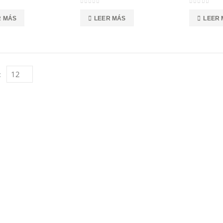
0
out of 5
0
out of 5
R MÁS
LEER MÁS
LEER
: