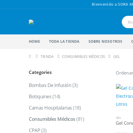
Bienvenido a SORA M
HOME
TODA LA TIENDA
SOBRE NOSOTROS
TIENDA
CONSUMIBLES MÉDICOS
GEL
Categories
Ordenar
Bombas De Infusión
(3)
Botiquines
(14)
Camas Hospitalarias
(18)
GEL
Consumibles Médicos
(81)
CPAP
(3)