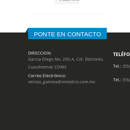
PONTE EN CONTACTO
DIRECCION:
TELÉF
Garcia Diego No. 205-A, Col. Doctores,
Tel.:
(55
Cuauhtemoc CDMX
Correo Electrónico:
Tel.:
(55
ventas_gamma@emedico.com.mx