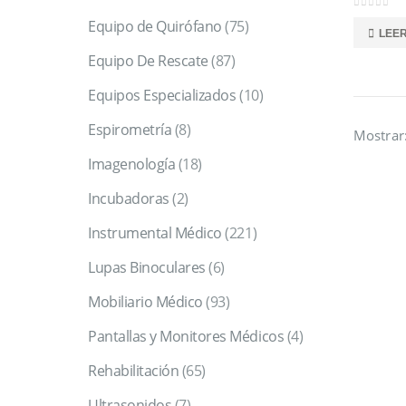
0
out of 5
Equipo de Quirófano
(75)
LEE
Equipo De Rescate
(87)
Equipos Especializados
(10)
Espirometría
(8)
Mostrar
Imagenología
(18)
Incubadoras
(2)
Instrumental Médico
(221)
Lupas Binoculares
(6)
Mobiliario Médico
(93)
Pantallas y Monitores Médicos
(4)
Rehabilitación
(65)
Ultrasonidos
(7)