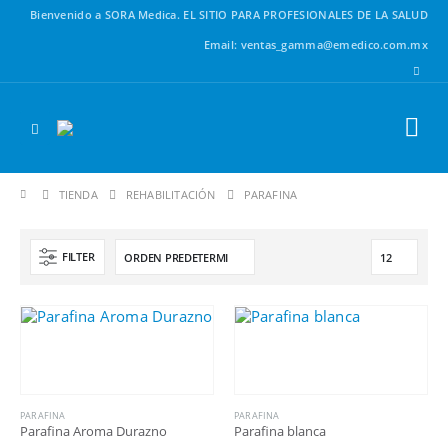
Bienvenido a SORA Medica.
EL SITIO PARA PROFESIONALES DE LA SALUD
Email: ventas_gamma@emedico.com.mx
TIENDA
REHABILITACIÓN
PARAFINA
FILTER
PARAFINA
PARAFINA
Parafina Aroma Durazno
Parafina blanca