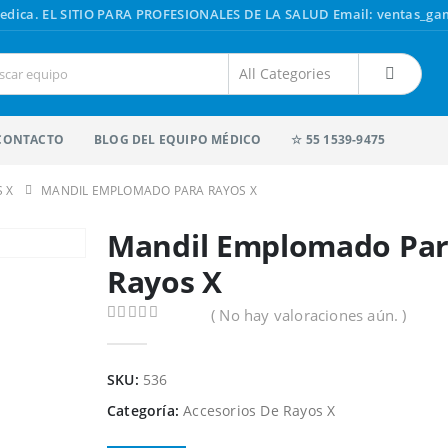
edica.
EL SITIO PARA PROFESIONALES DE LA SALUD
Email: ventas_g
CONTACTO
BLOG DEL EQUIPO MÉDICO
☆ 55 1539-9475
 X
MANDIL EMPLOMADO PARA RAYOS X
Mandil Emplomado Pa
Rayos X
( No hay valoraciones aún. )
0
out of 5
SKU:
536
Categoría:
Accesorios De Rayos X