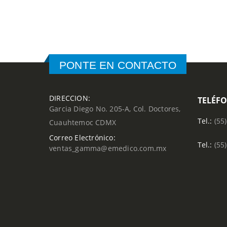
PONTE EN CONTACTO
DIRECCION:
TELÉF
Garcia Diego No. 205-A, Col. Doctores,
Tel.:
(55
Cuauhtemoc CDMX
Correo Electrónico:
Tel.:
(55
ventas_gamma@emedico.com.mx