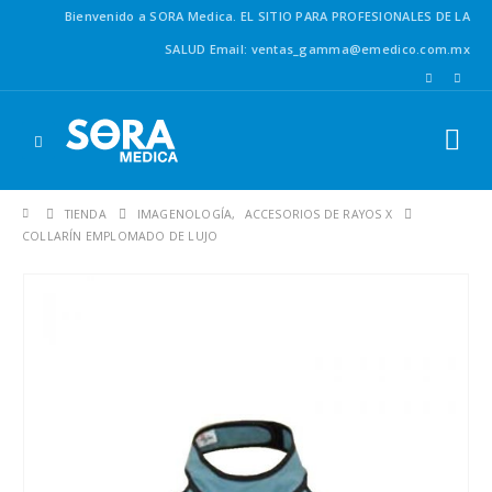
Bienvenido a SORA Medica.
EL SITIO PARA PROFESIONALES DE LA
SALUD
Email: ventas_gamma@emedico.com.mx
TIENDA
IMAGENOLOGÍA
,
ACCESORIOS DE RAYOS X
COLLARÍN EMPLOMADO DE LUJO