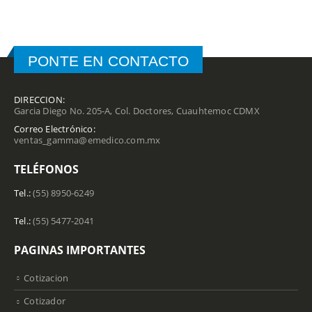
PONTE EN CONTACTO
DIRECCION:
Garcia Diego No. 205-A, Col. Doctores, Cuauhtemoc CDMX
Correo Electrónico:
ventas_gamma@emedico.com.mx
TELÉFONOS
Tel.:
(55) 8950-6249
Tel.:
(55) 5477-2041
PAGINAS IMPORTANTES
Cotizacion
Cotizador