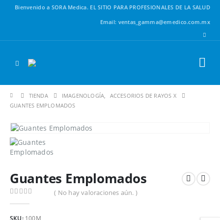
Bienvenido a SORA Medica.
EL SITIO PARA PROFESIONALES DE LA SALUD
Email: ventas_gamma@emedico.com.mx
TIENDA
IMAGENOLOGÍA
,
ACCESORIOS DE RAYOS X
GUANTES EMPLOMADOS
Guantes Emplomados
( No hay valoraciones aún. )
0
out of 5
SKU:
100M