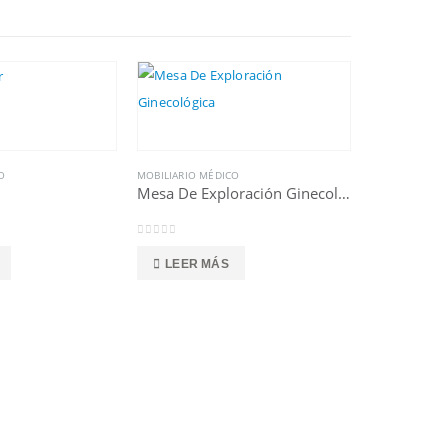
O
MOBILIARIO MÉDICO
Mesa De Exploración Ginecológica
0
out of 5
LEER MÁS
MOBILIARIO M
Mesa De Ex
0
out of 5
LEER M