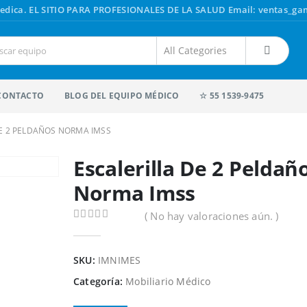
edica.
EL SITIO PARA PROFESIONALES DE LA SALUD
Email: ventas_g
CONTACTO
BLOG DEL EQUIPO MÉDICO
☆ 55 1539-9475
DE 2 PELDAÑOS NORMA IMSS
Escalerilla De 2 Peldañ
Norma Imss
( No hay valoraciones aún. )
0
out of 5
SKU:
IMNIMES
Categoría:
Mobiliario Médico