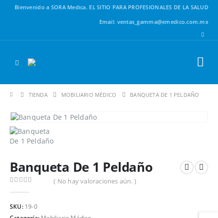
Bienvenido a SORA Medica.
EL SITIO PARA PROFESIONALES DE LA SALUD
Email: ventas_gamma@emedico.com.mx
TIENDA
MOBILIARIO MÉDICO
BANQUETA DE 1 PELDAÑO
Banqueta De 1 Peldaño
( No hay valoraciones aún. )
0
out of 5
SKU:
19-0
Categoría:
Mobiliario Médico