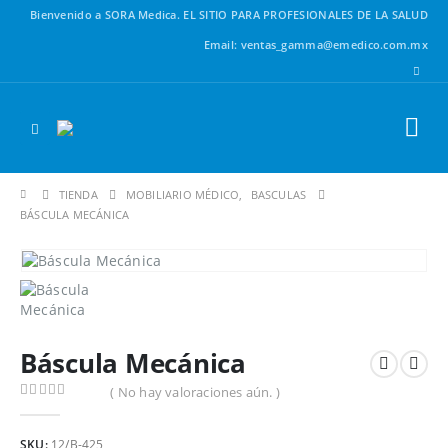
Bienvenido a SORA Medica.
EL SITIO PARA PROFESIONALES DE LA SALUD
Email: ventas_gamma@emedico.com.mx
TIENDA
MOBILIARIO MÉDICO
,
BASCULAS
BÁSCULA MECÁNICA
Báscula Mecánica
( No hay valoraciones aún. )
0
out of 5
SKU:
12/B-425