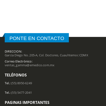
PONTE EN CONTACTO
DIRECCION:
Garcia Diego No. 205-A, Col. Doctores, Cuauhtemoc CDMX
Correo Electrónico:
ventas_gamma@emedico.com.mx
TELÉFONOS
Tel.:
(55) 8950-6249
Tel.:
(55) 5477-2041
PAGINAS IMPORTANTES