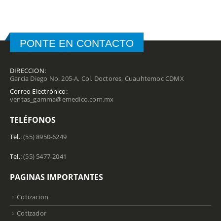
PONTE EN CONTACTO
DIRECCION:
Garcia Diego No. 205-A, Col. Doctores, Cuauhtemoc CDMX
Correo Electrónico:
ventas_gamma@emedico.com.mx
TELÉFONOS
Tel.:
(55) 8950-6249
Tel.:
(55) 5477-2041
PAGINAS IMPORTANTES
Cotizacion
Cotizador