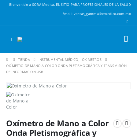
Bienvenido a SORA Medica.
EL SITIO PARA PROFESIONALES DE LA SALUD
Email: ventas_gamma@emedico.com.mx
TIENDA
INSTRUMENTAL MÉDICO
,
OXIMETROS
OXÍMETRO DE MANO A COLOR ONDA PLETISMOGRÁFICA Y TRANSMISIÓN
DE INFORMACIÓN USB
Oxímetro de Mano a Color
Onda Pletismográfica y