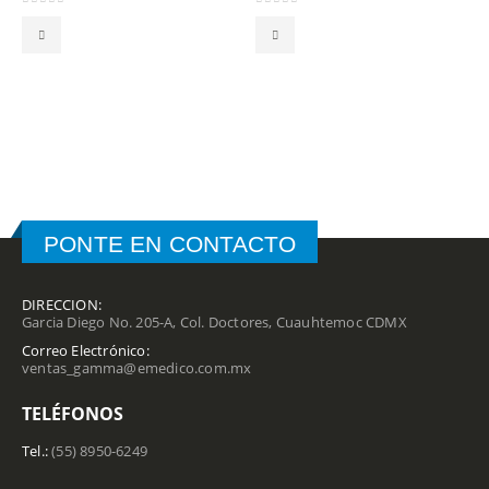
0
out of 5
0
out of 5
PONTE EN CONTACTO
DIRECCION:
Garcia Diego No. 205-A, Col. Doctores, Cuauhtemoc CDMX
Correo Electrónico:
ventas_gamma@emedico.com.mx
TELÉFONOS
Tel.:
(55) 8950-6249