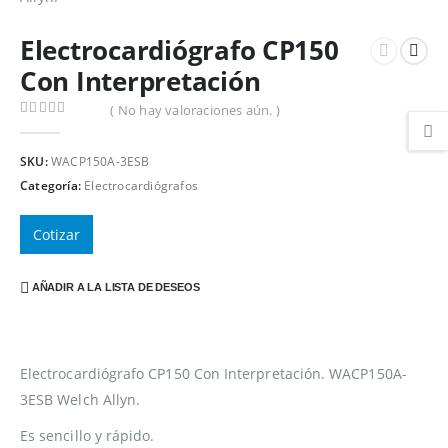
Electrocardiógrafo CP150
Con Interpretación
( No hay valoraciones aún. )
0
out of 5
SKU:
WACP150A-3ESB
Categoría:
Electrocardiógrafos
Cotizar
AÑADIR A LA LISTA DE DESEOS
Electrocardiógrafo CP150 Con Interpretación. WACP150A-
3ESB Welch Allyn.
Es sencillo y rápido.