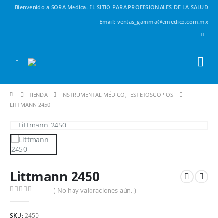
Bienvenido a SORA Medica.
EL SITIO PARA PROFESIONALES DE LA SALUD
Email: ventas_gamma@emedico.com.mx
TIENDA
INSTRUMENTAL MÉDICO
,
ESTETOSCOPIOS
LITTMANN 2450
Littmann 2450
( No hay valoraciones aún. )
0
out of 5
SKU:
2450