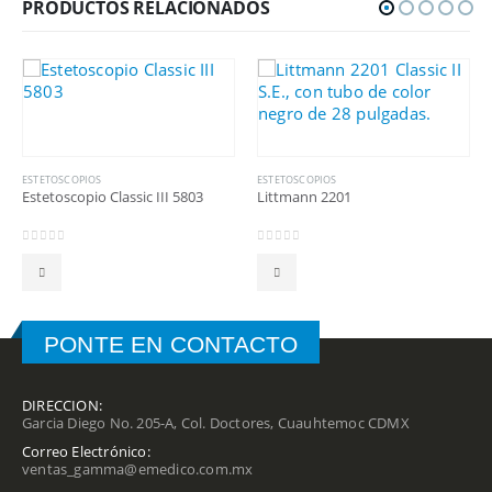
PRODUCTOS RELACIONADOS
ESTETOSCOPIOS
ESTETOSCOPIOS
Estetoscopio Classic III 5803
Littmann 2201
0
out of 5
0
out of 5
PONTE EN CONTACTO
DIRECCION:
Garcia Diego No. 205-A, Col. Doctores, Cuauhtemoc CDMX
Correo Electrónico:
ventas_gamma@emedico.com.mx