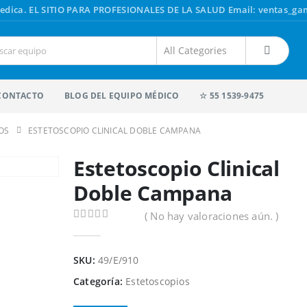
edica.
EL SITIO PARA PROFESIONALES DE LA SALUD
Email: ventas_g
CONTACTO
BLOG DEL EQUIPO MÉDICO
☆ 55 1539-9475
OS
ESTETOSCOPIO CLINICAL DOBLE CAMPANA
Estetoscopio Clinical
Doble Campana
( No hay valoraciones aún. )
0
out of 5
SKU:
49/E/910
Categoría:
Estetoscopios