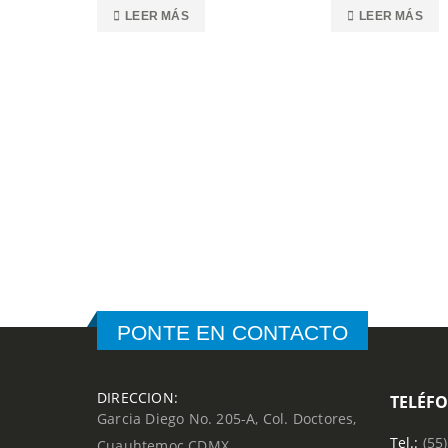
LEER MÁS
LEER MÁS
PONTE EN CONTACTO
DIRECCION:
TELÉF
Garcia Diego No. 205-A, Col. Doctores,
Tel.:
(55
Cuauhtemoc CDMX