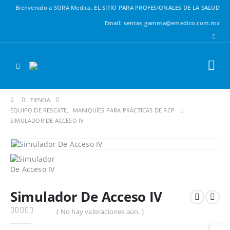
Bienvenido a SORA Medica.
EL SITIO PARA PROFESIONALES DE LA SALUD
Email: ventas_gamma@emedico.com.mx
TIENDA
EQUIPO DE RESCATE
,
MANIQUÍES PARA PRÁCTICAS DE RCP
SIMULADOR DE ACCESO IV
Simulador De Acceso IV
( No hay valoraciones aún. )
0
out of 5