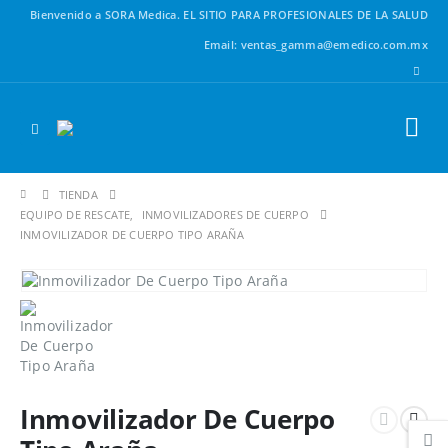
Bienvenido a SORA Medica.
EL SITIO PARA PROFESIONALES DE LA SALUD
Email: ventas_gamma@emedico.com.mx
TIENDA
EQUIPO DE RESCATE
,
INMOVILIZADORES DE CUERPO
INMOVILIZADOR DE CUERPO TIPO ARAÑA
Inmovilizador De Cuerpo