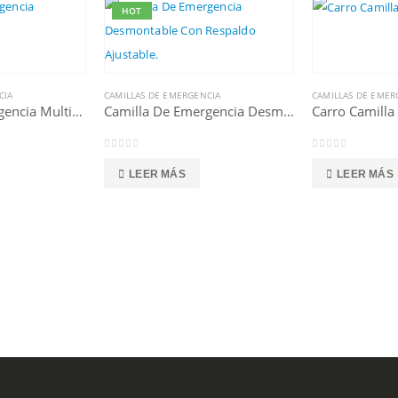
HOT
CIA
CAMILLAS DE EMERGENCIA
CAMILLAS DE EMER
Camilla De Emergencia Multifuncional
Camilla De Emergencia Desmontable
Carro Camilla
0
out of 5
0
out of 5
LEER MÁS
LEER MÁS