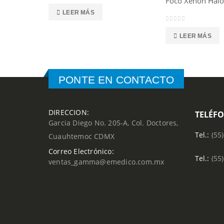
Foco Xenon Halo
0
out of 5
LEER MÁS
0
out of 5
LEER MÁS
PONTE EN CONTACTO
DIRECCION:
TELÉF
Garcia Diego No. 205-A, Col. Doctores,
Tel.:
(55
Cuauhtemoc CDMX
Correo Electrónico:
Tel.:
(55
ventas_gamma@emedico.com.mx