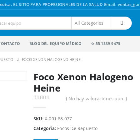
edica.
EL SITIO PARA PROFESIONALES DE LA SALUD
Email: ventas_g
CONTACTO
BLOG DEL EQUIPO MÉDICO
☆ 55 1539-9475
PUESTO
FOCO XENON HALOGENO HEINE
Foco Xenon Halogeno
Heine
( No hay valoraciones aún. )
0
out of 5
SKU:
X-001.88.077
Categoría:
Focos De Repuesto