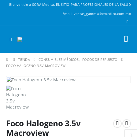
Bienvenido a SORA Medica.
EL SITIO PARA PROFESIONALES DE LA SALUD
Email: ventas_gamma@emedico.com.mx
TIENDA
CONSUMIBLES MÉDICOS
,
FOCOS DE REPUESTO
FOCO HALOGENO 3.5V MACROVIEW
Foco Halogeno 3.5v
Macroview