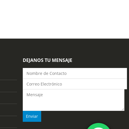
0
out of 5
LEER M
DEJANOS TU MENSAJE