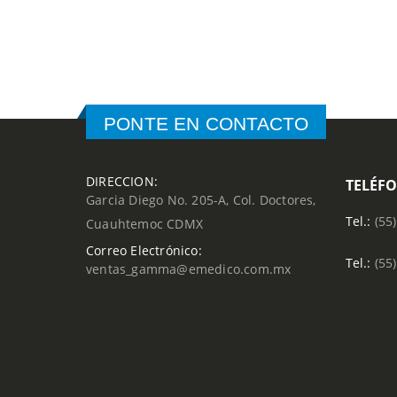
PONTE EN CONTACTO
DIRECCION:
TELÉF
Garcia Diego No. 205-A, Col. Doctores,
Tel.:
(55
Cuauhtemoc CDMX
Correo Electrónico:
Tel.:
(55
ventas_gamma@emedico.com.mx