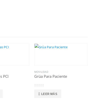
MOVILIDAD
s PCI
Grúa Para Paciente
0
out of 5
LEER MÁS
MOVILIDAD
Silla De Ru