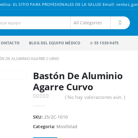
edica.
EL SITIO PARA PROFESIONALES DE LA SALUD
Email: ventas_g
CONTACTO
BLOG DEL EQUIPO MÉDICO
☆ 55 1539-9475
ÓN DE ALUMINIO AGARRE CURVO
Bastón De Aluminio
Agarre Curvo
( No hay valoraciones aún. )
0
out of 5
SKU:
25/2C-1010
Categoría:
Movilidad