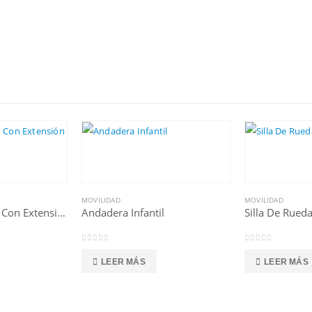
MOVILIDAD
MOVILIDAD
Bastón De Acero Con Extensión
Andadera Infantil
Silla De Rueda
0
out of 5
0
out of 5
LEER MÁS
LEER MÁS