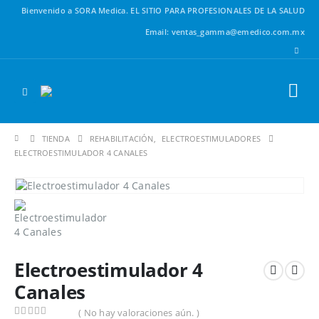
Bienvenido a SORA Medica.
EL SITIO PARA PROFESIONALES DE LA SALUD
Email: ventas_gamma@emedico.com.mx
TIENDA
REHABILITACIÓN
,
ELECTROESTIMULADORES
ELECTROESTIMULADOR 4 CANALES
Electroestimulador 4
Canales
( No hay valoraciones aún. )