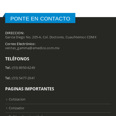
PONTE EN CONTACTO
DIRECCION:
Garcia Diego No. 205-A, Col. Doctores, Cuauhtemoc CDMX
Correo Electrónico:
ventas_gamma@emedico.com.mx
TELÉFONOS
Tel.:
(55) 8950-6249
Tel.:
(55) 5477-2041
PAGINAS IMPORTANTES
Cotizacion
Cotizador