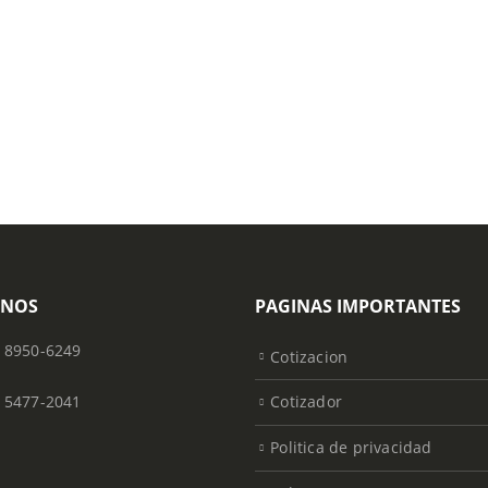
ONOS
PAGINAS IMPORTANTES
) 8950-6249
Cotizacion
) 5477-2041
Cotizador
Politica de privacidad