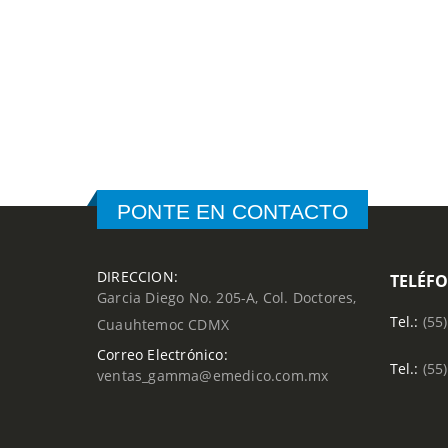
PONTE EN CONTACTO
DIRECCION:
TELÉF
Garcia Diego No. 205-A, Col. Doctores,
Tel.:
(55
Cuauhtemoc CDMX
Correo Electrónico:
Tel.:
(55
ventas_gamma@emedico.com.mx