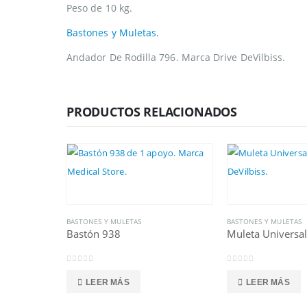
Peso de 10 kg.
Bastones y Muletas.
Andador De Rodilla 796. Marca Drive DeVilbiss.
PRODUCTOS RELACIONADOS
BASTONES Y MULETAS
BASTONES Y MULETAS
Bastón 938
Muleta Universal
0
out of 5
0
out of 5
LEER MÁS
LEER MÁS