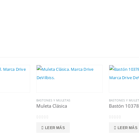
BASTONES Y MULETAS
BASTONES Y MULE
Muleta Clásica
Bastón 10378
0
out of 5
0
out of 5
LEER MÁS
LEER MÁS