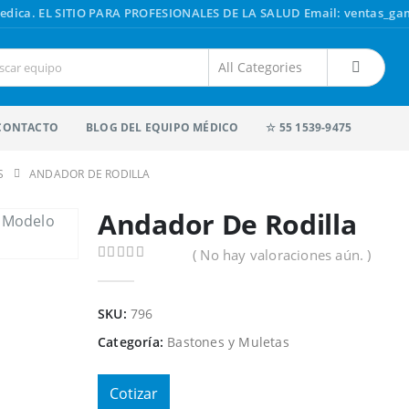
edica.
EL SITIO PARA PROFESIONALES DE LA SALUD
Email: ventas_g
CONTACTO
BLOG DEL EQUIPO MÉDICO
☆ 55 1539-9475
S
ANDADOR DE RODILLA
Andador De Rodilla
( No hay valoraciones aún. )
0
out of 5
SKU:
796
Categoría:
Bastones y Muletas
Cotizar