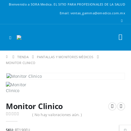
Bienvenido a SORA Medica.
EL SITIO PARA PROFESIONALES DE LA SALUD
Email: ventas_gamma@emedico.com.mx
TIENDA
PANTALLAS Y MONITORES MÉDICOS
MONITOR CLINICO
Monitor Clinico
( No hay valoraciones aún. )
0
out of 5
SKU:
RT190EU