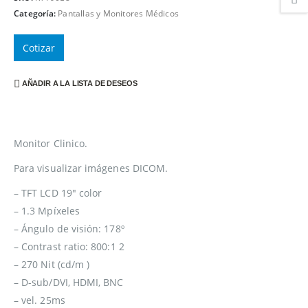
Categoría:
Pantallas y Monitores Médicos
Cotizar
AÑADIR A LA LISTA DE DESEOS
Monitor Clinico.
Para visualizar imágenes DICOM.
– TFT LCD 19″ color
– 1.3 Mpíxeles
– Ángulo de visión: 178º
– Contrast ratio: 800:1 2
– 270 Nit (cd/m )
– D-sub/DVI, HDMI, BNC
– vel. 25ms