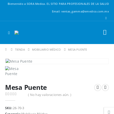
Bienvenido a SORA Medica.
EL SITIO PARA PROFESIONALES DE LA SALUD
Email: ventas_gamma@emedico.com.mx
TIENDA
MOBILIARIO MÉDICO
MESA PUENTE
Mesa Puente
( No hay valoraciones aún. )
0
out of 5
SKU:
26-70-3
Categoría:
Mobiliario Médico