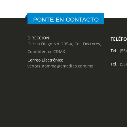
PONTE EN CONTACTO
DIRECCION:
TELÉF
Garcia Diego No. 205-A, Col. Doctores,
Tel.:
(55
Cuauhtemoc CDMX
Correo Electrónico:
Tel.:
(55
ventas_gamma@emedico.com.mx