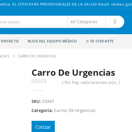
edica.
EL SITIO PARA PROFESIONALES DE LA SALUD
Email: ventas_g
CONTACTO
BLOG DEL EQUIPO MÉDICO
☆ 55 1539-9475
NCIAS
CARRO DE URGENCIAS
Carro De Urgencias
( No hay valoraciones aún. )
0
out of 5
SKU:
53301
Categoría:
Carros De Urgencias
Cotizar