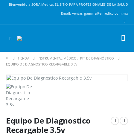
Bienvenido a SORA Medica.
EL SITIO PARA PROFESIONALES DE LA SALUD
Email: ventas_gamma@emedico.com.mx
TIENDA
INSTRUMENTAL MÉDICO
,
KIT DE DIAGNÓSTICO
EQUIPO DE DIAGNOSTICO RECARGABLE 3.5V
Equipo De Diagnostico
Recargable 3.5v