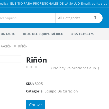
edica.
EL SITIO PARA PROFESIONALES DE LA SALUD
Email: ventas_g
CONTACTO
BLOG DEL EQUIPO MÉDICO
☆ 55 1539-9475
URACIÓN
RIÑÓN
Riñón
( No hay valoraciones aún. )
0
out of 5
SKU:
3005
Categoría:
Equipo De Curación
Cotizar