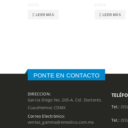
0
out of 5
0
out of 5
LEER MÁS
LEER MÁS
PONTE EN CONTACTO
DIRECCION:
TELÉF
Garcia Diego No. 205-A, Col. Doctores,
Tel.:
(55
Cuauhtemoc CDMX
Correo Electrónico:
Tel.:
(55
ventas_gamma@emedico.com.mx