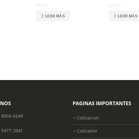
0
out of 5
0
out of 5
LEER MÁS
LEER MÁS
ONOS
PAGINAS IMPORTANTES
) 8950-6249
Cotizacion
) 5477-2041
Cotizador