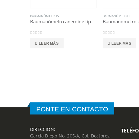
BAUMANÓMETROS
BAUMANÓMETROS
Baumanómetro aneroide tipo palma
Baumanómetro a
0
out of 5
0
out of 5
LEER MÁS
LEER MÁS
PONTE EN CONTACTO
DIRECCION:
TELÉF
Garcia Diego No. 205-A, Col. Doctores,