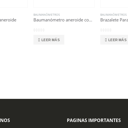
BAUMANÓMETROS
BAUMANÓMETROS
neroide
Baumanómetro aneroide con estetoscopio doble campana
0
out of 5
0
out of 5
LEER MÁS
LEER MÁS
ONOS
PAGINAS IMPORTANTES