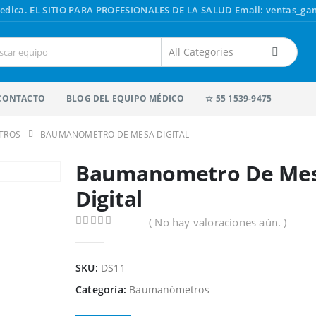
edica.
EL SITIO PARA PROFESIONALES DE LA SALUD
Email: ventas_g
CONTACTO
BLOG DEL EQUIPO MÉDICO
☆ 55 1539-9475
TROS
BAUMANOMETRO DE MESA DIGITAL
Baumanometro De Me
Digital
( No hay valoraciones aún. )
0
out of 5
SKU:
DS11
Categoría:
Baumanómetros