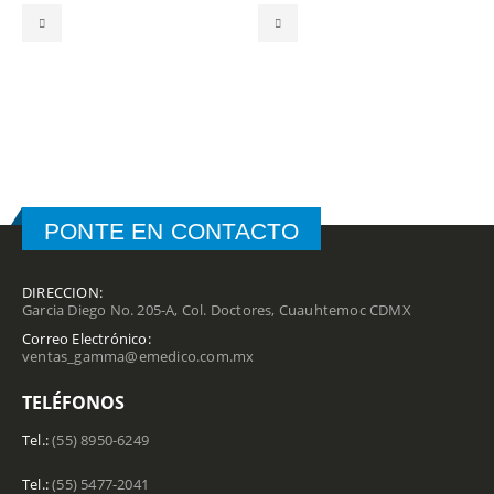
0
out of 5
0
out of 5
PONTE EN CONTACTO
DIRECCION:
Garcia Diego No. 205-A, Col. Doctores, Cuauhtemoc CDMX
Correo Electrónico:
ventas_gamma@emedico.com.mx
TELÉFONOS
Tel.:
(55) 8950-6249
Tel.:
(55) 5477-2041