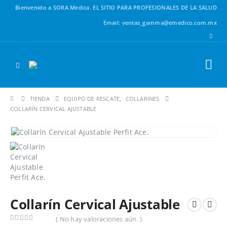
Bienvenido a SORA Medica.
EL SITIO PARA PROFESIONALES DE LA SALUD
Email: ventas_gamma@emedico.com.mx
TIENDA
EQUIPO DE RESCATE
,
COLLARINES
COLLARÍN CERVICAL AJUSTABLE
Collarín Cervical Ajustable
( No hay valoraciones aún. )