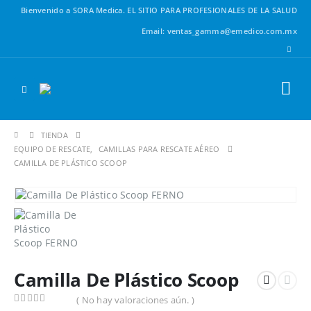
Bienvenido a SORA Medica.
EL SITIO PARA PROFESIONALES DE LA SALUD
Email: ventas_gamma@emedico.com.mx
TIENDA
EQUIPO DE RESCATE
,
CAMILLAS PARA RESCATE AÉREO
CAMILLA DE PLÁSTICO SCOOP
Camilla De Plástico Scoop
( No hay valoraciones aún. )