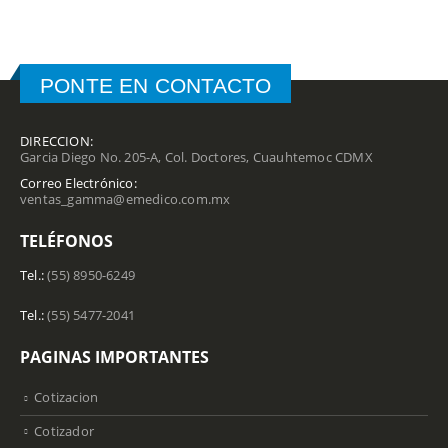
PONTE EN CONTACTO
DIRECCION:
Garcia Diego No. 205-A, Col. Doctores, Cuauhtemoc CDMX
Correo Electrónico:
ventas_gamma@emedico.com.mx
TELÉFONOS
Tel.:
(55) 8950-6249
Tel.:
(55) 5477-2041
PAGINAS IMPORTANTES
Cotizacion
Cotizador