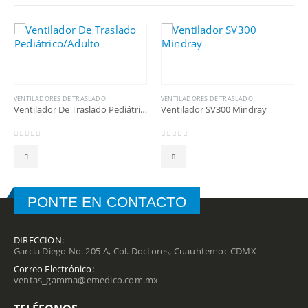
VENTILADORES DE TRASLADO
VENTILADORES DE TRASLADO
Ventilador De Traslado Pediátrico/Adulto
Ventilador SV300 Mindray
0
out of 5
0
out of 5
PONTE EN CONTACTO
DIRECCION:
Garcia Diego No. 205-A, Col. Doctores, Cuauhtemoc CDMX
Correo Electrónico:
ventas_gamma@emedico.com.mx