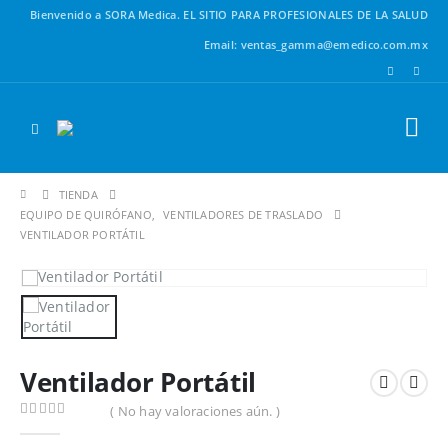
Bienvenido a SORA Medica.
EL SITIO PARA PROFESIONALES DE LA SALUD
Email: ventas_gamma@emedico.com.mx
TIENDA
EQUIPO DE QUIRÓFANO
,
VENTILADORES DE TRASLADO
VENTILADOR PORTÁTIL
Ventilador Portátil
( No hay valoraciones aún. )
0
out of 5