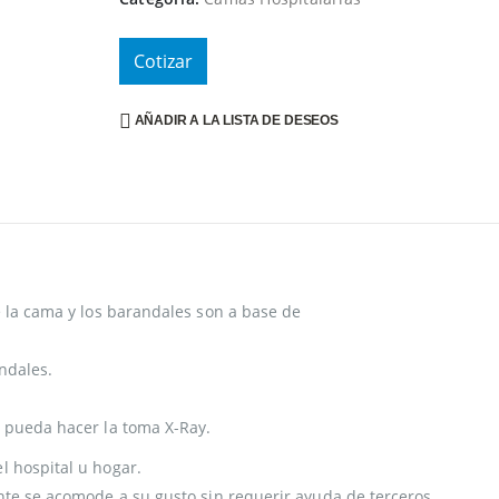
Cotizar
AÑADIR A LA LISTA DE DESEOS
.
e la cama y los barandales son a base de
ndales.
e pueda hacer la toma X-Ray.
l hospital u hogar.
nte se acomode a su gusto sin requerir ayuda de terceros.