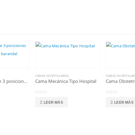
CAMAS HOSPITALARIAS
CAMAS HOSPITALAR
Cama Eléctrica de 3 posiciones con controles en el barandal
Cama Mecánica Tipo Hospital
Cama Obstetric
0
out of 5
0
out of 5
LEER MÁS
LEER MÁS