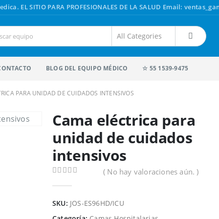
edica.
EL SITIO PARA PROFESIONALES DE LA SALUD
Email: ventas_g
CONTACTO
BLOG DEL EQUIPO MÉDICO
☆ 55 1539-9475
RICA PARA UNIDAD DE CUIDADOS INTENSIVOS
Cama eléctrica para
unidad de cuidados
intensivos
( No hay valoraciones aún. )
0
out of 5
SKU:
JOS-ES96HD/ICU
Categoría:
Camas Hospitalarias