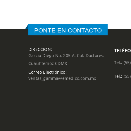
PONTE EN CONTACTO
DIRECCION:
TELÉF
Garcia Diego No. 205-A, Col. Doctores,
Tel.:
(55
Cuauhtemoc CDMX
Correo Electrónico:
Tel.:
(55
ventas_gamma@emedico.com.mx